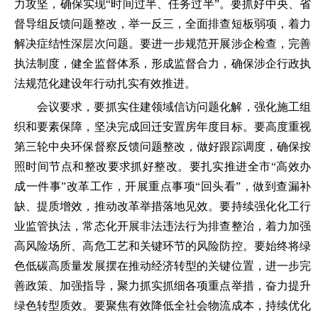
力攻坚，确保实现
“
时间过半、任务过半
”
。要抓好中央、省
督导组反馈问题整改，举一反三，全面排查短板弱项，着力
解决症结性深层次问题。要进一步规范开展涉企检查，完善
执法制度，健全监督体系，形成监督合力，确保涉企行政执
法规范化建设年行动扎实有效推进。
会议要求，要抓实住建领域信访问题化解，强化施工组
织和要素保障，坚决完成回迁安置房年度目标。要高度重视
第三轮中央环保督察反馈问题整改，做好跟踪调度，确保按
照时间节点和整改要求抓好整改。要扎实推进全市
“
高效办
成一件事
”
改革工作，开展重点事项
“
回头看
”
，做到查漏补
缺、提质增效，推动改革举措落地见效。要持续强化化工行
业监管执法，常态化开展非法违法行为排查整治，着力加强
高风险场所、高危工艺和关键环节的风险防控。要始终将绿
色低碳高质量发展摆在推动经济转型的关键位置，进一步完
善政策、加强指导，聚力抓实抓细各项重点举措，奋力提升
绿色转型质效。要聚焦有效降低全社会物流成本，持续优化