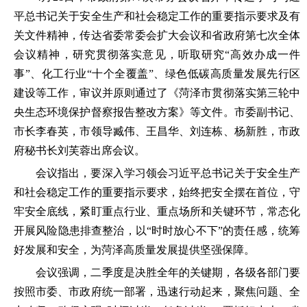
平总书记关于安全生产和社会稳定工作的重要指示要求及有
关文件精神，传达省委常委会扩大会议和省政府第七次全体
会议精神，研究贯彻落实意见，听取研究
“
高效办成一件
事
”
、化工行业
“
十个全覆盖
”
、绿色低碳高质量发展先行区
建设等工作，审议并原则通过了《菏泽市贯彻落实第三轮中
央生态环境保护督察报告整改方案》等文件。市委副书记、
市长李春英，市领导臧伟、王昌华、刘连栋、杨新胜，市政
府秘书长刘芙蓉出席会议。
会议指出，要深入学习领会习近平总书记关于安全生产
和社会稳定工作的重要指示要求，始终把安全摆在首位，守
牢安全底线，紧盯重点行业、重点场所和关键环节，常态化
开展风险隐患排查整治，以
“
时时放心不下
”
的责任感，统筹
好发展和安全，为菏泽高质量发展提供坚强保障。
会议强调，二季度是决胜全年的关键期，各级各部门要
按照市委、市政府统一部署，迅速行动起来，聚焦问题、全