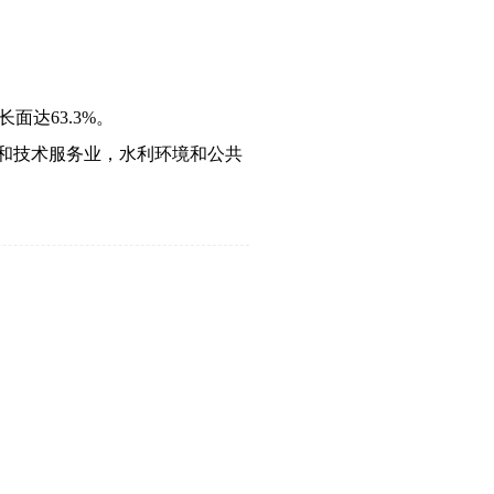
长面达
6
3.3%。
究和技术服务业，水利环境和公共
。