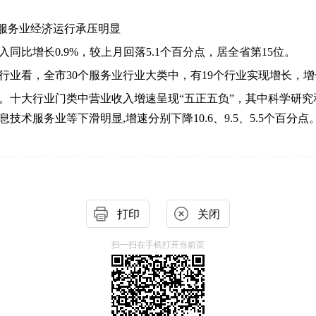
服务业
经济运行承压明显
入同比增长
0.9
%，较上月
回落
5.1
个百分点，居全省第
15
位。
行业看，全市
30个服务业行业大类中，有
19
个行业实现增长，增
。十大行业门类中营业收入增速呈现
“五正五负”，其中科学研
术服务业等下滑明显,增速分别下降10.6、9.5、5.5个百分点
打印
关闭
扫一扫在手机打开当前页