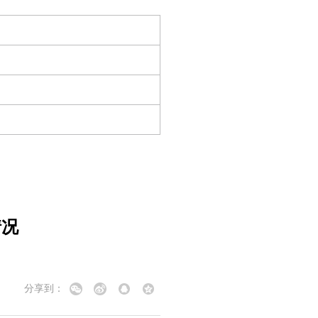
日
日
情况
分享到：