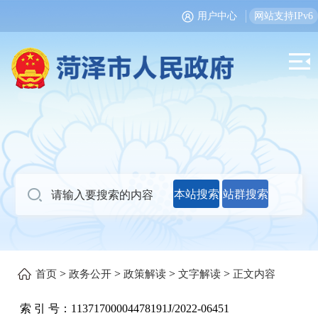
用户中心
网站支持IPv6
本站搜索
站群搜索
>
>
>
>
首页
政务公开
政策解读
文字解读
正文内容
索 引 号：
11371700004478191J/2022-06451