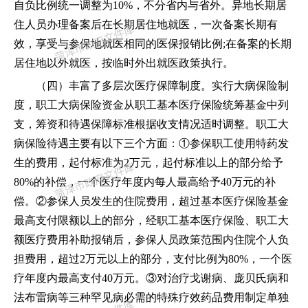
自负比例统一调整为
10%，不分省内与省外。异地长期居
住人员办理备案后在长期居住地就医，一次备案长期有
效，享受与参保地就医相同的医保报销比例;在备案的长期
居住地以外就医，按临时外出就医政策执行。
（四）丰富了多层次医疗保障制度。
实行大病保险制
度，职工大病保险资金从职工基本医疗保险统筹基金中列
支，筹资和待遇保障标准根据收支情况适时调整。职工大
病保险待遇主要有以下三个方面：
①参保职工使用特药发
生的费用，起付标准为2万元，起付标准以上的部分给予
80%的补偿，一个医疗年度内每人最高给予40万元的补
偿。②参保人员发生的住院费用，超过基本医疗保险基金
最高支付限额以上的部分，经职工基本医疗保险、职工大
额医疗费用补助报销后，参保人员政策范围内住院个人负
担费用，超过2万元以上的部分，支付比例为80%，一个医
疗年度内最高支付40万元。③对治疗戈谢病、庞贝氏病和
法布雷病等三种罕见病必需的特殊疗效药品费用制定单独