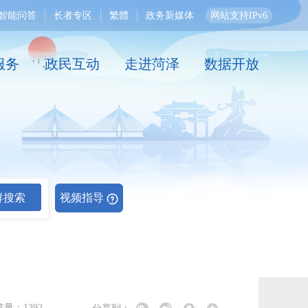
智能问答
长者专区
繁體
政务新媒体
网站支持IPv6
服务
政民互动
走进菏泽
数据开放
群搜索
视频指导
览量：
1392