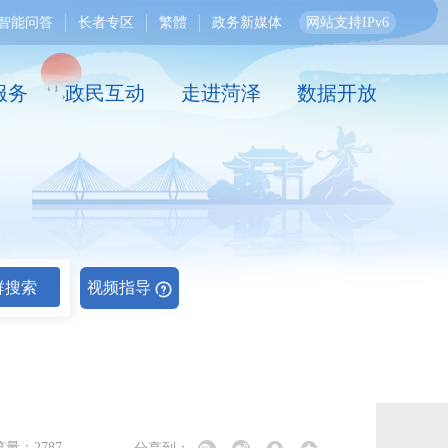
智能问答
长者专区
繁體
政务新媒体
网站支持IPv6
服务
政民互动
走进菏泽
数据开放
群搜索
视频指导
览量：
2787