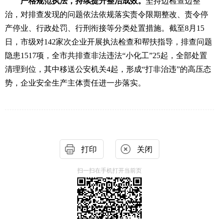
严格规范执法，持续提升整治成效。
坚持边
检查
边整
治，对排查发
现的问题依法依规落实
责令限期整改、责令
停
产停业、行政处罚、行刑衔接等分类处置措施
。截至
8月15
日，市级对1
42
家次企业开展执法检查和帮扶指导，排查问题
隐患
15
17
项，
全市共排查非法违法
“小化工”25起，全部处置
清理到位，其中移送公安机关4起，
形成
“打非治违”
的高压态
势，企业安全生产主体责任进一步落实。
打印
关闭
扫一扫在手机打开当前页