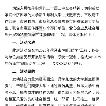
为深入贯彻落实党的二十
届三中全会
精神，
切实
帮助
家庭经济困难的大学新生
顺利入学
，
按照市委、市政府工
作部署，市民政局、
市慈善总会
聚焦我
市
困难家庭大学新
生，
联合
市委宣传部等
16个部门单位、爱心企业及社会组
织
开展
2025年菏泽市“朝阳助学”工程
。具体方案如下：
一、活动名称
此次活动命名为
2025年菏泽市“朝阳助学”工程，
各参
与单位如需另行开展助学活动，须统一冠名，格式为
“2025
年菏泽市‘朝阳助学’工程——XXXX活动”进行。
二、活动目的
发动社会力量为经济困难、品学兼优的大学新生提供
资助，帮助他们圆梦大学；通过宣传典型，展示大学生自
强不息、励志成才的精神风貌；倡导助人为乐的风尚，营
造相互关爱的良好社会氛围
；统一部署、协同推进，确保
资助工作精准高效、规范有序，助力青年学子成长成才
。