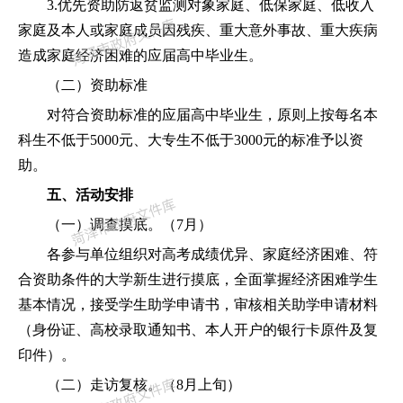
3.优先资助防返贫监测对象家庭、低保家庭、低收入
家庭及本人或家庭成员因残疾、重大意外事故、重大疾病
造成家庭经济困难的应届高中毕业生。
（二）
资
助标准
对符合
资
助标准的应届高中毕业生，原则上按每名本
科生不低于
5000元、大专生不低于3000元的标准予以资
助。
五、活动安排
（一）调查摸底。（
7月）
各
参与
单位组织
对高考成绩优异、家庭经济困难、符
合资助条件的大学新生进行摸底，全面掌握
经济困难学
生
基本情况
，接受学生助学申请书，审核相关助学申请材料
（身份证、
高校录取通知书、本人开户
的银行卡原
件及复
印件
）。
（二）走
访复核。（
8月上旬
）