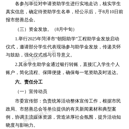
各
参与
单位
对
申请
资助学生进行实地走访，核实学生
真实信息
，
确定待资助学生名单，
经
公示
后，于
8月10日前
报市慈善总会
。
（三）
资金
发放。（
8月中旬
）
1.
举行
20
25
年
菏泽市
“朝阳助学”工程
助学金发放
启动
仪式
，邀请部分学生代表现场参与助学金发放，传递关怀
与鼓励，强化仪式感与引导意义
。
2.其余学生助学金通过银行转账，直接汇入学生个人
账户，简化流程、保障便捷，确保每一笔资助及时送达。
六、责任分工
（一）宣传动员
市委宣传部：负责统筹活动整体宣传工作，根据市民
政局、市慈善总会等单位提供的有关新闻素材和典型案
例，协调主流媒体资源，营造浓厚社会氛围，提升活动知
晓度与影响力。