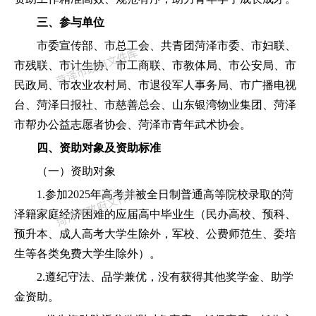
三、参与单位
市委宣传部、市总工会、共青团菏泽市委、市妇联、
市残联、市计生协、市工商联、市教体局、市公安局、市
民政局、市农业农村局、市退役军人事务局、市广播电视
台、
菏泽日报社、市慈善总会、山东银湾物业集团、菏泽
市帮办公益志愿者协会、菏泽市青年武术协会
。
四、资助对象及资助标准
（一）
资
助对象
1.参加
2025年
高考并被全日制普通高等院校录取的
菏
泽
籍家庭经济困难的应届高中毕业生（民办高校、预科、
预升本、成人高考
大学生除外，
军校、公费师范生、委培
生等各类免费大学生除外）。
2.遵纪守法、品学兼优，没有获得其他奖学金、助学
金资助。