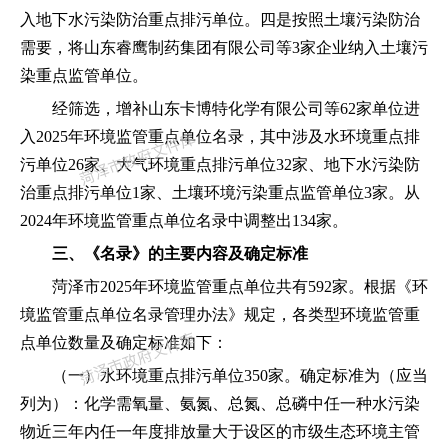
入地下水污染防治重点排污单位。四是按照土壤污染防治
需要，将山东睿鹰制药集团有限公司等
3
家企业纳入土壤污
染重点监管单位。
经筛选，增补山东卡博特化学有限公司等
62
家单位进
入
2025
年环境监管重点单位名录，其中涉及水环境重点排
污单位
26
家、大气环境重点排污单位
32
家、地下水污染防
治重点排污单位
1
家、土壤环境污染重点监管单位
3
家。从
2024
年环境监管重点单位名录中调整出
134
家。
三、《名录》的主要内容及确定标准
菏泽市
2025
年环境监管重点单位共有
592
家。根据《环
境监管重点单位名录管理办法》规定，各类型环境监管重
点单位数量及确定标准如下：
（一）水环境重点排污单位
350
家。确定标准为（应当
列为）：化学需氧量、氨氮、总氮、总磷中任一种水污染
物近三年内任一年度排放量大于设区的市级生态环境主管