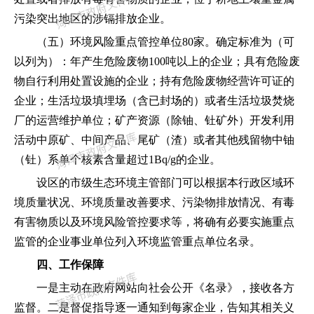
污染突出地区的涉镉排放企业。
（五）环境风险重点管控单位
80
家。确定标准为（可
以列为）：年产生危险废物
100
吨以上的企业；具有危险废
物自行利用处置设施的企业；持有危险废物经营许可证的
企业；生活垃圾填埋场（含已封场的）或者生活垃圾焚烧
厂的运营维护单位；矿产资源（除铀、钍矿外）开发利用
活动中原矿、中间产品、尾矿（渣）或者其他残留物中铀
（钍）系单个核素含量超过
1Bq/g
的企业。
设区的市级生态环境主管部门可以根据本行政区域环
境质量状况、环境质量改善要求、污染物排放情况、有毒
有害物质以及环境风险管控要求等，将确有必要实施重点
监管的企业事业单位列入环境监管重点单位名录。
四、工作保障
一是主动在政府网站向社会公开《名录》，接收各方
监督。二是督促指导逐一通知到每家企业，告知其相关义