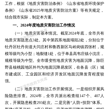
工作，根据《地质灾害防治条例》《山东省地质环境保护
条例》《山东省
2025
年
地质灾害防治
方案
》等有关规定，
结合我市实际，制定本方案。
一、2024年度地质灾害防治工作情况
（一）地质灾害基本情况。
截至
2024
年底，全市共有
地质灾害隐患点
3
处。其中第四系地面塌陷
2
处，分别位于
牡丹区牡丹街道大闫庄村和鲁西新区马岭岗镇四张村，规
模等级均为小型；地裂缝
1
处，位于单县高韦庄镇小沈庄，
规模等级为中型。全市缓变性地质灾害为地面沉降，除巨
野县核桃园地区外均为地面沉降易发区，在各县（区）城
市建成区、工业园区和经济开发区地面沉降发育程度较
强。
（二）地质灾害防治工作开展情况。
一是组织开展风
险隐患排查。
2024
年，全市共派出检查组
147
个、
4
07
人
次，开展隐患检查
2
93
处次。二是完善
“
人防
+
技防
”
体系。