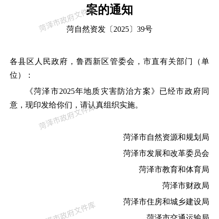
案的通知
菏自然资发〔2025〕39号
各县区人民政府，
鲁西新区
管委会
，
市
直
有关部门
（单
位）
：
《菏泽市
202
5
年地质灾害防治方案》
已
经市政府同
意，
现
印发给你们，请认真
组织实施
。
菏泽市自然资源和规划局
菏泽市发展和改革委员会
菏泽市教育和体育局
菏泽市财政局
菏泽市住房和城乡建设局
菏泽市交通运输局