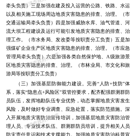
牵头负责）
三是
加强在建及投入运营的公路、铁路、水运
以及相关施工现场周边地质灾害隐患的排查、治理。
（市
交通运输局牵头负责）
四是
加强威胁水库、油气管道、河
流大坝工程建设及运行可能引发地质灾害隐患的排查、治
理工作。
（市水务局
、发改委等按职责分工负责
）
五是
加
强煤矿企业生产区地质灾害隐患的排查、治理。（
市应急
管理局牵头负责
）
六是
加强各类自然保护地、
A
级旅游景
区地质灾害隐患的排查、治理。
（市
林业
局、市文化和旅
游局等按职责分工负责）
（三）加强基层防御能力建设。
完善
“
人防
+
技防
”
体
系，落实
“
隐患点
+
风险区
”
双管控要求，配齐配强群测群防
员队伍，发挥地勘队伍专业优势，动态掌握地质灾害发生
风险，及时做好专业调查、应急处置，落实防范措施。深
入开展地质灾害防治宣传培训，加强基层地质灾害防治管
理人员、专业技术队伍、群测群防员培训，提升相关人员
防灾责任意识和技术支撑能力。加强地质灾害防治科普宣