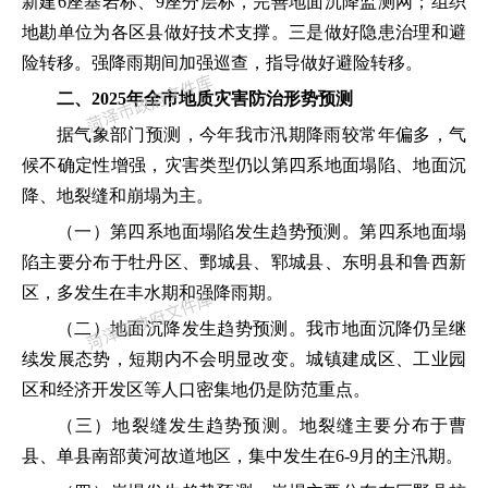
新建
6
座基岩标、
9
座分层标，完善地面沉降监测网；组织
地勘单位为各区县做好技术支撑。三是做好隐患治理和避
险转移。强降雨期间加强巡查，指导做好避险转移。
二、2025年全市地质灾害防治形势预测
据气象部门预测，今年我市汛期降雨较常年偏多，气
候不确定性增强，灾害类型仍以第四系地面塌陷、地面沉
降、地裂缝和崩塌为主。
（一）第四系地面塌陷发生趋势预测。
第四系地面塌
陷主要分布于牡丹区、鄄城县、郓城县、东明县和鲁西新
区，多发生在丰水期和强降雨期。
（二）地面沉降发生趋势预测。
我市地面沉降仍呈继
续发展态势，短期内不会明显改变。城镇建成区、工业园
区和经济开发区等人口密集地仍是防范重点。
（三）地裂缝发生趋势预测。
地裂缝主要分布于曹
县、单县南部黄河故道地区，集中发生在
6-9
月的主汛期。