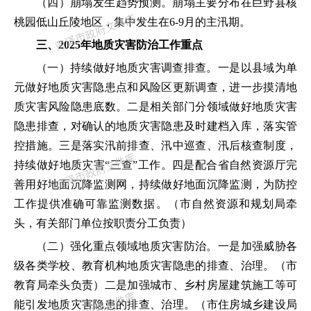
（四）崩塌发生趋势预测。
崩塌主要分布在巨野县核
桃园低山丘陵地区，集中发生在
6-9
月的主汛期。
三、2025年地质灾害防治工作重点
（一）持续做好地质灾害调查排查。
一是以县域为单
元做好地质灾害隐患点和风险区更新调查，进一步摸清地
质灾害风险隐患底数。二是相关部门分领域做好地质灾害
隐患排查，对确认的地质灾害隐患及时建档入库，落实管
控措施。三是落实汛前排查、汛中巡查、汛后核查制度，
持续做好地质灾害
“
三查
”
工作。四是
配合省
自然资源厅
完
善用好地面沉降监测网，持续做好地面沉降监测，为防控
工作提供准确可靠监测数据。
（市自然资源和规划局牵
头，
有关部门单位按职责分工负责
）
（二）强化重点领域地质灾害防治。
一是
加强威胁各
级各类学校、教育机构地质灾害隐患的排查、治理。
（市
教育局牵头负责）
二是
加强城市、乡村房屋建筑施工等可
能引发地质灾害隐患的排查、治理。
（市住房城乡建设局