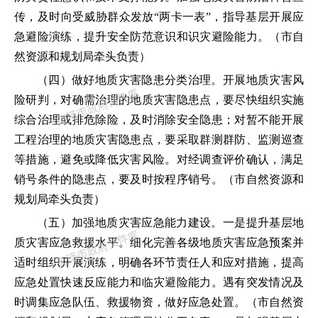
传，及时向受威胁群众发放
“
两卡一表
”
，指导基层开展应
急避险演练，提升安全防范意识和识灾避险能力。
（市自
然资源和规划局牵头负责）
（四）做好地质灾害隐患分类治理。
开展地质灾害风
险研判，对确需治理的地质灾害隐患点，要尽快组织实施
综合治理或排危除险，及时消除安全隐患；对暂不能开展
工程治理的地质灾害隐患点，要采取群测群防、监测巡查
等措施，避免或降低灾害风险。对经调查评价确认，满足
销号条件的隐患点，要及时按程序销号。
（市自然资源和
规划局牵头负责）
（五）加强地质灾害应急能力建设。
一是
提升基层地
质灾害应急救援水平。细化完善各级地质灾害应急预案并
适时
组织开展演练，明确各环节责任人和应对措施，提高
应急处置快速反应能力和临灾避险能力。遇有突发情况及
时调集应急队伍、救援物资，做好应急处置。
（市自然资