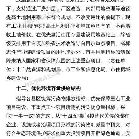
下
，
支持通过厂房加层、厂区改造、内部用地整理等途径
提高土地利用率。在符合规划、不改变用途的前提下
，
现
有工业用地能够提高土地利用率和增加容积率的
，
不再增
收土地价款。在优先盘活使用存量建设用地基础上
，
除省
级安排用于专项加强省技术改造导向目录重点项目、省标
志性产业链建设项目的用地指标外
，
市县用地指标倾斜保
障未纳入国家和省保障范围的上述重点项目。
（
责任单
位
：
市自然资源和规划局、市工业和信息化局、市住房城
乡建设局
）
十二、优化环境容量供给结构
指导各县区统筹污染物排放指标
，
优先保障重点工业
项目建设。市重点工业项目所需的污染物总量指标
，
采
取
“
一事一议
”
的方式
，
从
“
十四五
”
期间拟替代关停的现有
企业、设施或者治理项目形成的污染物削减量中预支。对
符合生态环境保护要求的重大投资项目开辟绿色通道
，
实