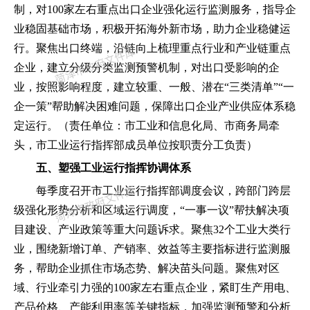
制
，
对
100家左右重点出口企业强化运行监测服务
，
指导企
业稳固基础市场
，
积极开拓海外新市场
，
助力企业稳健运
行。聚焦出口终端
，
沿链向上梳理重点行业和产业链重点
企业
，
建立分级分类监测预警机制
，
对出口受影响的企
业
，
按照影响程度
，
建立较重、一般、潜在
“
三类清单
”“
一
企一策
”
帮助解决困难问题
，
保障出口企业产业供应体系稳
定运行。
（
责任单位
：
市工业和信息化局、市商务局牵
头
，
市工业运行指挥部成员单位按职责分工负责
）
五、塑强工业运行指挥协调体系
每季度召开市工业运行指挥部调度会议
，
跨部门跨层
级强化形势分析和区域运行调度
，
“
一事一议
”
帮扶解决项
目建设、产业政策等重大问题诉求。聚焦
32个工业大类行
业
，
围绕新增订单、产销率、效益等主要指标进行监测服
务
，
帮助企业抓住市场态势、解决苗头问题。聚焦对区
域、行业牵引力强的
100家左右重点企业
，
紧盯生产用电、
产品价格、产能利用率等关键指标
，
加强监测预警和分析