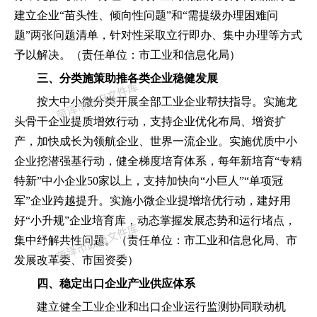
建立企业
“
苗头性、倾向性问题
”
和
“
需提级办理困难问
题
”
两张问题清单
，
针对性采取立行即办、集中办理等方式
予以解决。
（
责任单位
：
市工业和信息化局
）
三、分类施策助推各类企业稳健发展
按大中小微分类开展全部工业企业帮扶指导。实施龙
头骨干企业提质增效行动
，
支持企业优化布局、增资扩
产
，
加快成长为领航企业、世界一流企业。实施优质中小
企业挖潜强基行动
，
健全梯度培育体系
，
每年新培育
“
专精
特新
”
中小企业
50家以上
，
支持加快向
“
小巨人
”“
单项冠
军
”
企业跨越提升。实施小微企业提增培优行动
，
建好用
好
“
小升规
”
企业培育库
，
动态掌握发展态势和运行堵点
，
集中纾解共性问题。
（
责任单位
：
市工业和信息化局、市
发展改革委、市国资委
）
四、稳定出口企业产业供应体系
建立健全工业企业和出口企业运行监测协同联动机