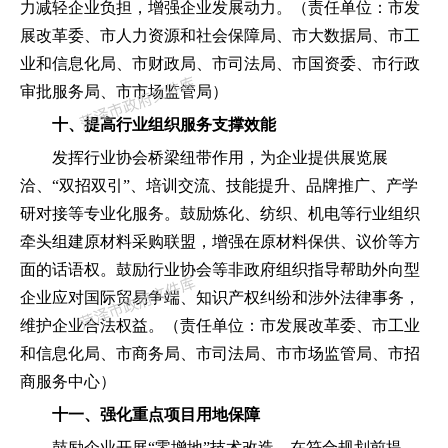
力减轻企业负担
，
增强企业发展动力。
（
责任单位
：
市发
展改革委、市人力资源和社会保障局、市大数据局、市工
业和信息化局、市财政局、市司法局、市国资委、市行政
审批服务局、市市场监管局
）
十、提高行业组织服务支撑效能
发挥行业协会桥梁纽带作用
，
为企业提供展览展
洽、
“
双招双引
”
、培训交流、技能提升、品牌推广、产学
研对接等专业化服务。鼓励炼化、纺织、机电等行业组织
牵头组建原材料采购联盟
，
增强在原材料保供、议价等方
面的话语权。鼓励行业协会等非政府组织指导帮助外向型
企业应对国际贸易争端、知识产权纠纷和涉外法律事务
，
维护企业合法权益。
（
责任单位
：
市发展改革委、市工业
和信息化局、市商务局、市司法局、市市场监管局、市招
商服务中心
）
十一、强化重点项目用地保障
鼓励企业开展
“
零增地
”
技术改造
，
在符合规划前提