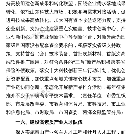
持高校组建创新成果和转化联盟
，
围绕企业需求落地成果
转化。依托山东科技大市场
，
积极参与需求对接活动
，
促
进科技成果高效转化。加大国有资本收益返还力度
，
支持
企业创新。支持企业建设重点实验室、技术创新中心、产
业创新中心、制造业创新中心等创新平台
，
对新升级为国
家级且国家没有配套资金要求的
，
积极落实省级支持政
策。支持首台
（
套
）
技术装备、首批次新材料、首版次高
端软件推广应用
，
对符合条件的
“
三首
”
新产品积极落实省
保险补偿政策。落实十大科技创新三年行动计划
，
优化创
新资源配置
，
加快重点领域关键核心技术攻关
，
加强重点
产业链协同创新
，
常态化开展新产品推介活动
，
每年征集
推介不少于
50项高水平技术需求。
（
责任单位
：
市委组织
部、市发展改革委、市教育和体育局、市科技局、市工业
和信息化局、市财政局、市国资委、菏泽金融监管分局
）
十六、建设高素质产业人才队伍
深入实施泰山产业领军人才工程和牡丹人才工程
，
面