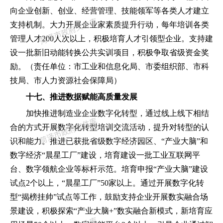
向企业创新、创业、经营管理、技能领军等各类人才建立
支持机制。大力开展企业家素质提升行动
，
每年培训各类
管理人才
200人次以上
，
积极培育人才引领型企业。支持建
设一批新旧动能转换公共实训项目
，
积极争取省级资金奖
励。
（
责任单位
：
市工业和信息化局、市委组织部、市科
技局、市人力资源社会保障局
）
十七、推进数据赋能高质量发展
加快推进制造业企业数字化转型
，
通过线上线下相结
合的方式开展数字化转型培训交流活动
，
提升对转型的认
识和能力。推进已获批省级数字经济园区、
“
产业大脑
”
和
数字经济
“
晨星工厂
”
建设
，
培育建设一批工业互联网平
台、数字领航企业等标杆示范。培育申报
“
产业大脑
”
建设
试点
2个以上
，
“
晨星工厂
”
50家以上。通过开展数字化转
型
“
揭榜挂帅
”
试点等工作
，
鼓励支持企业开展数实融合场
景建设
，
积极探索
“
产业大脑
+
”
数实融合新模式
，
新培育应