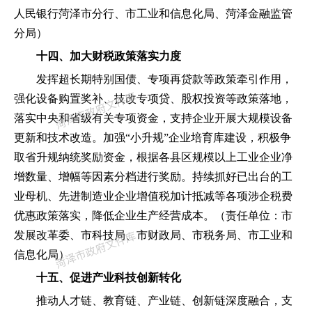
人民银行菏泽市分行、市工业和信息化局、菏泽金融监管
分局
）
十四、加大财税政策落实力度
发挥超长期特别国债、专项再贷款等政策牵引作用
，
强化设备购置奖补、技改专项贷、股权投资等政策落地
，
落实中央和省级有关专项资金
，
支持企业开展大规模设备
更新和技术改造。加强
“
小升规
”
企业培育库建设
，
积极争
取省升规纳统奖励资金
，
根据各县区规模以上工业企业净
增数量、增幅等因素分档进行奖励。持续抓好已出台的工
业母机、先进制造业企业增值税加计抵减等各项涉企税费
优惠政策落实
，
降低企业生产经营成本。
（
责任单位
：
市
发展改革委、市科技局、市财政局、市税务局、市工业和
信息化局
）
十五、促进产业科技创新转化
推动人才链、教育链、产业链、创新链深度融合
，
支