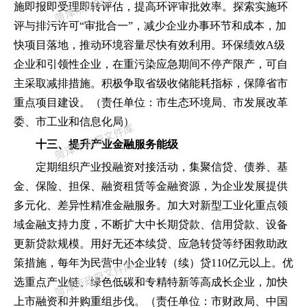
施即报即受理即转评估
，
提高环评审批效率。探索实施环
评与排污许可
“
审批合一
”，
减少企业办事环节和成本
，
加
快项目落地
，
推动环境容量尽快有效利用。环保绩效
A级
企业和引领性企业
，
在重污染应急期间不停产限产
，
可自
主采取减排措施。积极争取省级收储能耗指标
，
保障省市
重点项目建设。
（
责任单位
：
市生态环境局、市发展改革
委、市工业和信息化局
）
十三、提升产业金融服务能级
定期组织产业投融资对接活动
，
集聚信贷、债券、基
金、保险、担保、融资租赁等金融资源
，
为企业发展提供
多元化、差异性精准金融服务。加大对新型工业化重点领
域金融支持力度
，
不断扩大中长期贷款、信用贷款、设备
更新贷款规模。用好无还本续贷、应急转贷等纾困救助政
策措施
，
每年为民营中小企业转
（
续
）
贷
110亿元以上。优
选重点产业链、绿色低碳和专精特新等高成长企业
，
加快
上市融资和并购重组步伐。
（
责任单位
：
市财政局、中国