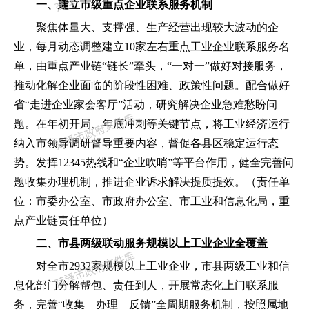
一、建立市级重点企业联系服务机制
聚焦体量大、支撑强、生产经营出现较大波动的企
业
，
每月动态调整建立
10家左右重点工业企业联系服务名
单
，
由重点产业链
“
链长
”
牵头
，
“
一对一
”
做好对接服务
，
推动化解企业面临的阶段性困难、政策性问题。配合做好
省
“
走进企业家会客厅
”
活动
，
研究解决企业急难愁盼问
题。在年初开局、年底冲刺等关键节点
，
将工业经济运行
纳入市领导调研督导重要内容
，
督促各县区稳定运行态
势。发挥
12345热线和
“
企业吹哨
”
等平台作用
，
健全完善问
题收集办理机制
，
推进企业诉求解决提质提效。
（
责任单
位
：
市委办公室、市政府办公室、市工业和信息化局
，
重
点产业链责任单位
）
二、市县两级联动服务规模以上工业企业全覆盖
对全市
2932家规模以上工业企业
，
市县两级工业和信
息化部门分解帮包、责任到人
，
开展常态化上门联系服
务
，
完善
“
收集
—办理—反馈
”
全周期服务机制
，
按照属地