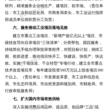
研判
，
精准服务企业稳生产、建项目、拓市场。
（
责任单
位
：
市工业和信息化局、市商务局牵头
，
市工业运行指挥
部成员单位按职责分工负责
）
六、服务推动工业项目落地见效
建立市重点工业项目、
“
新增产值亿元以上
”
项目、市
级技改导向目录项目
“
三张清单
”，
分类帮包、跟踪服务
，
持续简化手续办理审批审查程序
，
对照目标计划
，
倒排工
期、抢抓进度
，
推动项目快开工、快建设、快投产、快达
效。实施
“
千项技改、千企转型
”
专项行动
，
建立全市重点
技术改造项目库
，
每年建设投资
500万元以上技改项目300
个以上。
（
责任单位
：
市发展改革委、市工业和信息化
局、市生态环境局、市自然资源和规划局、市财政局、市
行政审批服务局
）
七、扩大国内市场有效供给
深入实施消费品增品种、提品质、创品牌
“
三品
”
战