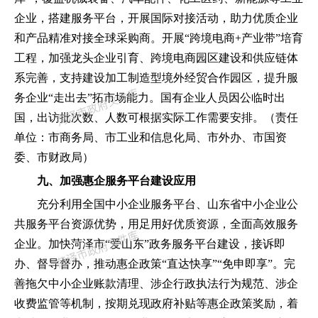
企业
，
搭建服务平台
，
开展国际对接活动
，
助力优质企业
和产品精准对接全球采购商。开展
“
跨境电商
+
产业带
”
培育
工程
，
加强龙头企业引育、跨境电商园区建设和供应链体
系完善
，
支持建设加工制造型境外经贸合作园区
，
提升服
务企业
“
走出去
”
拓市场能力。国有企业人员因公临时出
国
，
出访批次数、人数可根据实际工作需要安排。
（
责任
单位
：
市商务局、市工业和信息化局、市外办、市国资
委、市财政局
）
九、加强惠企服务平台建设应用
充分利用全国中小企业服务平台、山东省中小企业公
共服务平台资源优势
，
用足用好优质资源
，
全面高效服务
企业。加快菏泽市
“
爱山东
”
政务服务平台建设
，
接诉即
办、督导督办
，
推动惠企政策
“
直达快享
”“
免申即享
”
。完
善拖欠中小企业账款清理、涉企行政执法行为规范、涉企
收费监管等机制
，
按期兑现政府补贴等惠企政策奖励
，
着