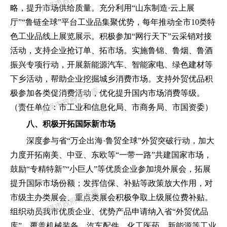
略
，
提升市场供给质量。充分利用
“
山东制造
·云上展
厅
”“
鲁链全球
”
平台工业品集聚优势
，
每年推动全市
10类特
色工业品线上展览展示。积极参加
“
网行天下
”
云采销对接
活动
，
支持企业抢订单、拓市场。实施鲁锦、鲁烟、鲁酒
振兴专项行动
，
开展新能源汽车、智能家电、绿色建材等
下乡活动
，
帮助企业挖掘城乡消费市场。支持外贸优品积
极参加各类促消费活动
，
优化提升国内市场消费等级。
（
责任单位
：
市工业和信息化局、市商务局、市国资委
）
八、积极开拓国际新市场
深度参与省
“
万企出海
·鲁贸全球
”
外贸突破行动
，
加大
力度开拓南美、中亚、东欧等
“
一带一路
”
共建国家市场
，
鼓励
“
专精特新
”“
小巨人
”
等优质企业参加境外展会
，
拓展
提升国际市场份额
；
发挥信保、补贴等政策放大作用
，
对
市级主办类展会、重点类展会积极争取上级展位费补贴。
组织动员我市优质企业、优势产品申请纳入省
“
外贸优品
库
”，
覆盖机械装备、汽车配件、化工医药、新能源等工业