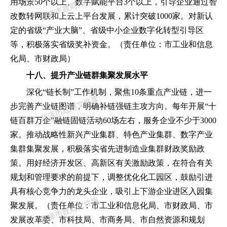
用场景
50个以上、数字赋能平台3个以上
，
引导企业通过智
改数转网联和上云上平台发展
，
累计突破
1000家。对新认
定的省级
“
产业大脑
”
、省级中小企业数字化转型引导区
等
，
积极落实省级奖补资金。
（
责任单位
：
市工业和信息
化局、市财政局
）
十八、提升产业链群集聚发展水平
深化
“
链长制
”
工作机制
，
聚焦
10条重点产业链
，
进一
步完善产业链图谱
，
明确补链强链主攻方向。每年开展
“
十
链百群万企
”
融链固链活动
60场左右
，
服务企业不少于
3000
家。推动战略性新兴产业集群、特色产业集群、数字产业
集群集聚发展
，
积极落实省先进制造业集群财政奖励政
策。用好经济开发区、高新区有关激励政策
，
在符合有关
规划和管理要求的前提下
，
调整优化化工园区
，
鼓励引进
具有核心竞争力的龙头企业
，
吸引上下游企业进区入园集
聚发展。
（
责任单位
：
市工业和信息化局、市财政局、市
发展改革委、市科技局、市商务局、市自然资源和规划