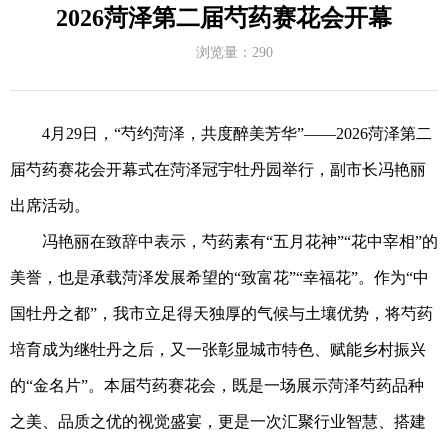
2026菏泽第二届芍药赛花会开幕
浏览量：
290
4
月
29
日，
“
芍约菏泽，共度醉美芳华
”——2026
菏泽第二
届芍药赛花会开幕式在菏泽冠宇牡丹园举行，副市长冯艳丽
出席活动。
冯艳丽在致辞中表示，芍药素有
“
五月花神
”“
花中宰相
”
的
美誉，也是承载菏泽发展希望的
“
致富花
”“
幸福花
”
。作为
“
中
国牡丹之都
”
，我市立足得天独厚的气候与土壤优势，将芍药
培育成为继牡丹之后，又一张彰显城市特色、赋能乡村振兴
的
“
金名片
”
。本届芍药赛花会，既是一场展示菏泽芍药品种
之美、品质之优的视觉盛宴，更是一次汇聚行业智慧、搭建