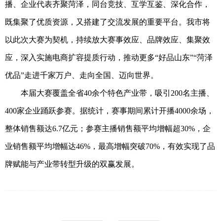
播、企业代表齐聚菏泽，同台竞技、互学互鉴、深化合作，
既集聚了优质资源，又搭建了交流发展的重要平台。我市将
以此次大赛为契机，持续放大赛事效应、品牌效应、集聚效
应，深入实施电商扩容提质行动，推动更多
“
好品山东
”“
菏泽
优品
”
走进千家万户、走向全国、迈向世界。
本届大赛覆盖全省
40
余个特色产业带，吸引
200
名主播、
400
家企业踊跃参赛。据统计，赛事期间累计开播
4000
余场，
整体销售额达
6.7
亿元；参赛主播销售额平均增幅超
30%
，企
业销售额平均增幅达
46%
，最高增幅突破
70%
，有效实现了品
牌赋能与产业带转型升级的双赢发展。