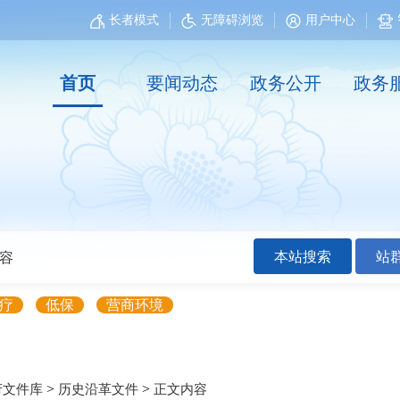
长者模式
无障碍浏览
用户中心
首页
要闻动态
政务公开
政务
本站搜索
站
疗
低保
营商环境
>
>
府文件库
历史沿革文件
正文内容